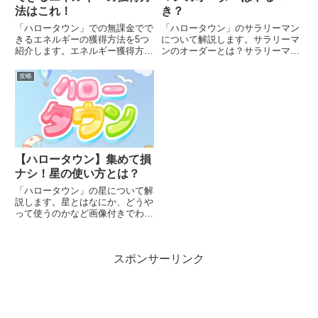
法はこれ！
き？
「ハロータウン」での無課金でで
「ハロータウン」のサラリーマン
きるエネルギーの獲得方法を5つ
について解説します。サラリーマ
紹介します。エネルギー獲得方法
ンのオーダーとは？サラリーマン
1．エネルギーショップ画面上部
サラリーマンとは、オーダーが並
のエネルギー表示のところをタッ
ぶところの1番左にいる人のこと
攻略
プすると、エネルギーショップが
です。サラリーマンのオーダーの
開きます。無料（広告視聴）でも
内容は、必ず事務用品かウィッシ
らえるエネルギーは最後までも
ュリストで、クリア報酬はエネ
ら...
ル...
【ハロータウン】集めて損
ナシ！星の使い方とは？
「ハロータウン」の星について解
説します。星とはなにか、どうや
って使うのかなど画像付きでわか
りやすく解説していきます。
スポンサーリンク