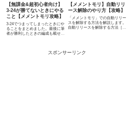
【無課金&超初心者向け】
【メメントモリ】自動リリ
3-24が勝てないときにやる
ース解除のやり方【攻略】
こと【メメントモリ攻略】
「メメントモリ」での自動リリー
スを解除する方法を解説します。
3-24でつまってしまったときにや
自動リリースを解除する方法［キ
ることをまとめました。最後に筆
ャラ］＞［進化］＞［リリース］
者が勝利したときの編成も載せて
の順にタップ。「Nキャラを自動
いるので参考にしてみてくださ
でリリースする」のチェックをは
い。SRキャラを手に入れよう編
ずす。このチェックをはずすと、
成キャラのレアリティが低い（N
自動でリリースされることがな
スポンサーリンク
やRだけで編成している）と、や
く...
はり勝つのは難しいです。とい...