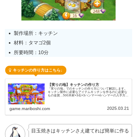
製作場所：キッチン
材料：タマゴ2個
所要時間：10分
キッチンの作り方はこちら↓
【実りの地】キッチンの作り方
「実りの地」でのキッチンの作り方について解説します。
キッチン製作に必要なアイテムキッチンを作るのに必要な
もの金貨…500木材×3石×3ハンマー×4ハンマーの入手方法
商人カジノフローティングショップ以下の記事で詳しく解
説しています↓石の入手方...
2025.03.21
game.mariboshi.com
目玉焼きはキッチンさえ建てれば簡単に作る