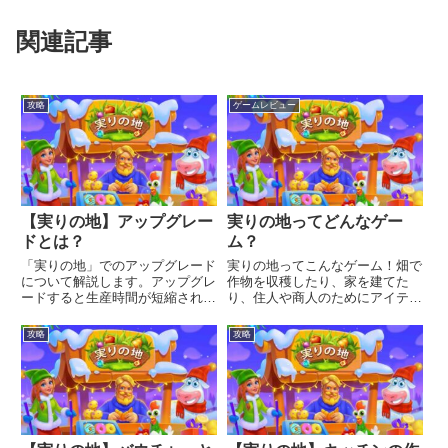
関連記事
攻略
ゲームレビュー
【実りの地】アップグレー
実りの地ってどんなゲー
ドとは？
ム？
「実りの地」でのアップグレード
実りの地ってこんなゲーム！畑で
について解説します。アップグレ
作物を収穫したり、家を建てた
ードすると生産時間が短縮された
り、住人や商人のためにアイテム
り、新しいアイテムが作れるよう
を製作したり、モンスターを倒し
になります。アップグレードと
たり、クランに加入してレースに
攻略
攻略
は？畑や養鶏場、その他あらゆる
参加したり、といったようなこと
施設は「アップグレード」するこ
ができる、盛りだくさんな農園ゲ
とができます。「アップグレー
ームです。島を可愛くアレンジし
ド」...
よ...