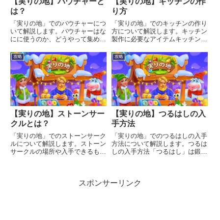
【実りの地】バウチャーと
【実りの地】キッチンの作
は？
り方
「実りの地」でのバウチャーにつ
「実りの地」でのキッチンの作り
いて解説します。バウチャーはな
方について解説します。キッチン
にに使うのか、どうやって集める
製作に必要なアイテムキッチンを
のかを知りたい方はご覧くださ
作るのに必要なもの金貨…500木
い。バウチャーはなにに使うの？
材×3石×3ハンマー×4ハンマーの
攻略
攻略
バウチャーは作業員や戦士が不足
入手方法商人カジノフローティン
しているとき、その代わりに使う
グショップ以下の記事で詳しく解
ことができます。例えば、アイテ
説しています↓石の入手方...
ム...
【実りの地】ストーンサー
【実りの地】つるはしの入
クルとは？
手方法
「実りの地」でのストーンサーク
「実りの地」でのつるはしの入手
ルについて解説します。ストーン
方法について解説します。つるは
サークルの場所や入手できるもの
しの入手方法「つるはし」は鍛冶
などについて知りたい方はご覧く
場で生産することができます。つ
ださい。ストーンサークルの場所
るはし生産に必要なもの木材×1
ストーンサークルはクジラを右に
製材所で生産可能村に生えている
スポンサーリンク
進んだあたりのところにありま
「小さな木」を除去することでも
す。カジノから右に真っすぐ移動
獲得できる銅塊×1溶鉱炉で生
す...
産...