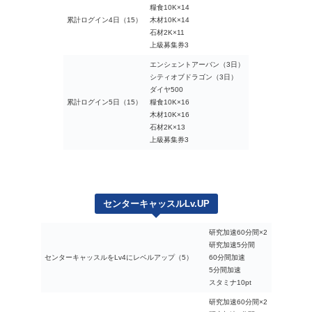
糧食10K×14
累計ログイン4日（15）
木材10K×14
石材2K×11
上級募集券3
エンシェントアーバン（3日）
シティオブドラゴン（3日）
ダイヤ500
累計ログイン5日（15）
糧食10K×16
木材10K×16
石材2K×13
上級募集券3
センターキャッスルLv.UP
研究加速60分間×2
研究加速5分間
センターキャッスルをLv4にレベルアップ（5）
60分間加速
5分間加速
スタミナ10pt
研究加速60分間×2