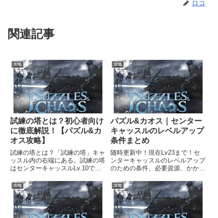
ロコ
関連記事
攻略
攻略
試練の塔とは？初心者向け
パズル&カオス｜センター
に徹底解説！【パズル&カ
キャッスルのレベルアップ
オス攻略】
条件まとめ
試練の塔とは？「試練の塔」キャ
随時更新中！現在Lv23まで！セ
ッスル内の右端にある。試練の塔
ンターキャッスルのレベルアップ
はセンターキャッスルLv.10で解
のための条件、必要資源、かかる
放されます。試練の塔には11の
時間などをまとめました。効率よ
試練があり、曜日ごとにチャレン
くレベルアップしたい方は参考に
攻略
攻略
ジできる試練が異なります。未開
してみてください。
放の試練はセンターキャッスルを
レベルアップすると解放され...