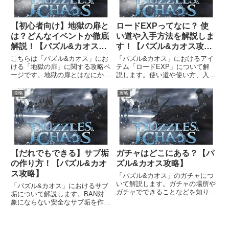
【初心者向け】地獄の扉と
ロードEXPってなに？ 使
は？どんなイベントか徹底
い道や入手方法を解説しま
解説！【パズル&カオス攻
す！【パズル&カオス攻
略】
略】
こちらは「パズル&カオス」にお
「パズル&カオス」におけるアイ
ける「地獄の扉」に関する攻略ペ
テム「ロードEXP」について解
ージです。地獄の扉とはなにか、
説します。使い道や使い方、入手
イベントの流れや報酬など詳しく
方法などを知りたい方はご覧くだ
&わかりやすく解説します。地獄
さい。ロードEXPとは？「ロー
攻略
攻略
の扉とは？地獄の扉とは、アライ
ドEXP」は、ロードレベルを上
アンスメンバーと協力して地獄の
げるための経験値アイテムです。
使者を撃破するイベントです。
使用することでロードの経験値
イ...
が...
【だれでもできる】サブ垢
ガチャはどこにある？【パ
の作り方！【パズル&カオ
ズル&カオス攻略】
ス攻略】
「パズル&カオス」のガチャにつ
いて解説します。ガチャの場所や
「パズル&カオス」におけるサブ
ガチャでできることなどを知りた
垢について解説します。BAN対
い方はご覧ください。ガチャの場
象にならない安全なサブ垢を作り
所ガチャが引けるのは「徴兵ロビ
たい方はご覧ください。サブ垢の
ー」です。徴兵ロビーは、序盤で
作り方パズル&カオスにおいて
チャプターに沿って進めていくと
「サブ垢作成＝キャラクター作