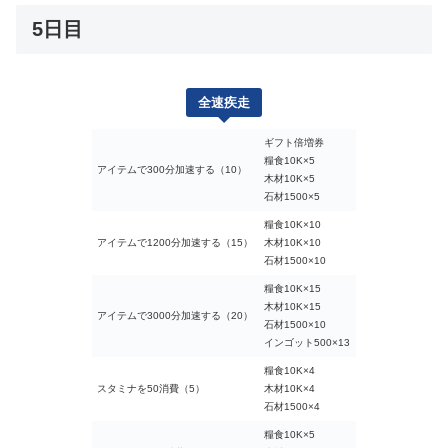
5日目
全速疾走
ギフト倍増券
糧食10K×5
アイテムで300分加速する（10）
木材10K×5
石材1500×5
糧食10K×10
アイテムで1200分加速する（15）
木材10K×10
石材1500×10
糧食10K×15
木材10K×15
アイテムで3000分加速する（20）
石材1500×10
インゴット500×13
糧食10K×4
スタミナを50消費（5）
木材10K×4
石材1500×4
糧食10K×5