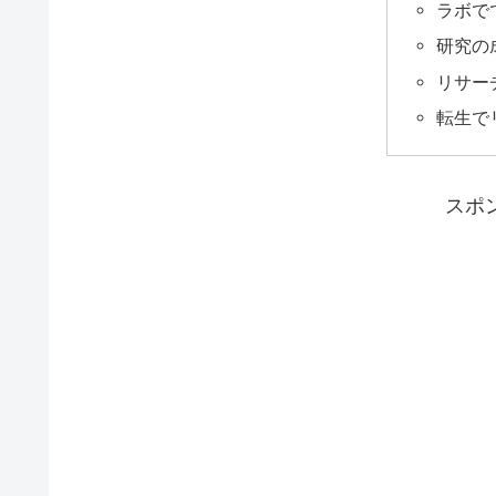
ラボで
研究の
リサー
転生で
スポ