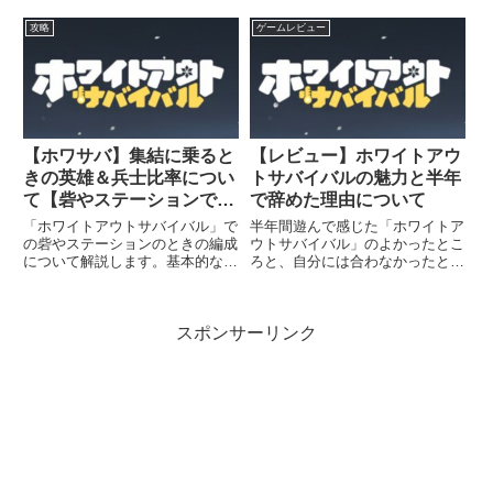
す。ラッキールーレットダイヤの
主装備は大溶鉱炉Lv22で解放さ
使い道として1番オススメなのは
れます。領主装備を強化すると、
攻略
ゲームレビュー
「ラッキールーレット」です。ラ
盾・槍・弓の攻撃力と防御力が上
ッキールーレットはダイヤで
昇し、総力も大幅にアップしま
SSR英雄の欠片が獲得できるイ
す。領主装備の入手方法「強靭
ベント...
な...
【ホワサバ】集結に乗ると
【レビュー】ホワイトアウ
きの英雄＆兵士比率につい
トサバイバルの魅力と半年
て【砦やステーションで使
で辞めた理由について
える基本の編成】
「ホワイトアウトサバイバル」で
半年間遊んで感じた「ホワイトア
の砦やステーションのときの編成
ウトサバイバル」のよかったとこ
について解説します。基本的な英
ろと、自分には合わなかったとこ
雄の選び方や兵士の比率について
ろについてお話します。ホワイト
まとめているので参考にしてみて
アウトサバイバルの魅力サーバー
ください。集結に関する基礎知識
が国ごとに分かれている多くの城
スポンサーリンク
集結に乗る場合、乗った側は一番
ゲーは、ひとつのサーバーに色々
左に配置した英雄の、第一遠征
な国の人がおり、大体同じ国の
ス...
人...