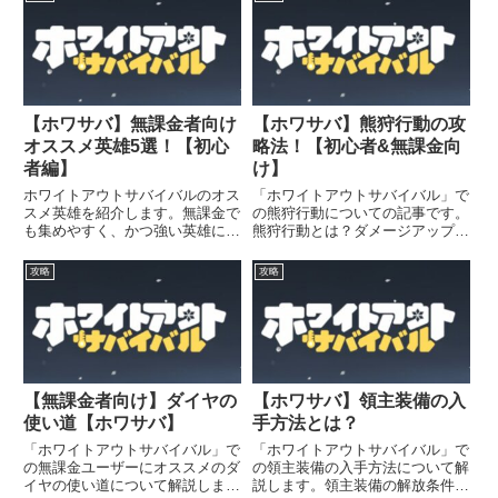
【ホワサバ】無課金者向け
【ホワサバ】熊狩行動の攻
オススメ英雄5選！【初心
略法！【初心者&無課金向
者編】
け】
ホワイトアウトサバイバルのオス
「ホワイトアウトサバイバル」で
スメ英雄を紹介します。無課金で
の熊狩行動についての記事です。
も集めやすく、かつ強い英雄につ
熊狩行動とは？ダメージアップの
いて知りたい方はご覧ください。
コツは？などをわかりやすく解説
無課金ユーザーにオススメの英雄
していきます。
攻略
攻略
5人はコレ！SSR ・ジャスミン
SR ・バシティ・セルゲイ・ジ
ェシー・ジーナジャスミンジャ...
【無課金者向け】ダイヤの
【ホワサバ】領主装備の入
使い道【ホワサバ】
手方法とは？
「ホワイトアウトサバイバル」で
「ホワイトアウトサバイバル」で
の無課金ユーザーにオススメのダ
の領主装備の入手方法について解
イヤの使い道について解説しま
説します。領主装備の解放条件領