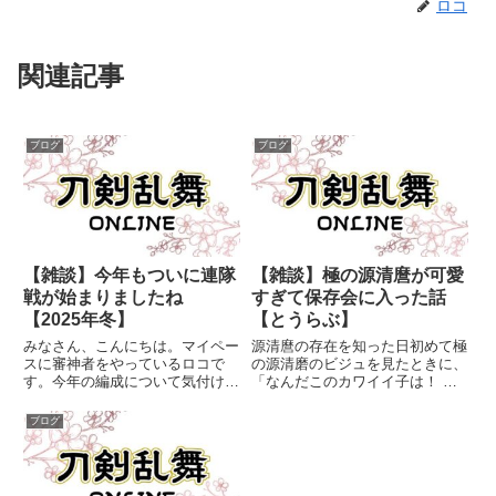
ロコ
関連記事
ブログ
ブログ
【雑談】今年もついに連隊
【雑談】極の源清麿が可愛
戦が始まりましたね
すぎて保存会に入った話
【2025年冬】
【とうらぶ】
みなさん、こんにちは。マイペー
源清麿の存在を知った日初めて極
スに審神者をやっているロコで
の源清磨のビジュを見たときに、
す。今年の編成について気付けば
「なんだこのカワイイ子は！ こ
2025年も終わり。冬の連隊戦の
んな子いた？！」となり身元を確
季節となりました。昨年までは、
認して驚きました。源清麿ってこ
ブログ
極Lv99になっていない脇差たち
んなにかわいかったのか。よく見
をメインに連隊戦に挑んでいまし
たら初の姿も普通にかわいい。し
たが、今年はLv100以上の...
かし、極の正面からの顔はもっ
と...