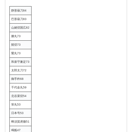
静形薙刀84
巴形薙刀83
山姥切国広82
膝丸73
髭切73
鶯丸73
和泉守兼定73
太郎太刀72
御手杵68
千代金丸59
北谷菜切54
蛍丸53
日本号53
蜂須賀虎徹51
鳴狐47