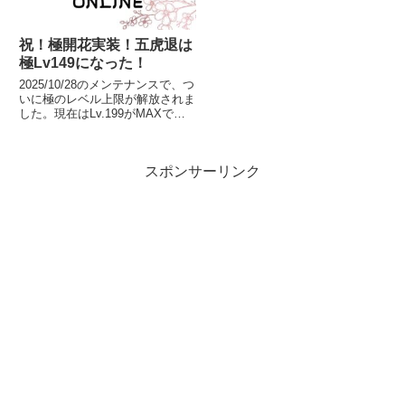
祝！極開花実装！五虎退は
極Lv149になった！
2025/10/28のメンテナンスで、つ
いに極のレベル上限が解放されま
した。現在はLv.199がMAXです
が、今後段階的に解放予定とのこ
と。極開花させるには？極の姿の
刀剣男士がLv.100に到達すると極
スポンサーリンク
開花します。極開花すると、初→
特のとき...