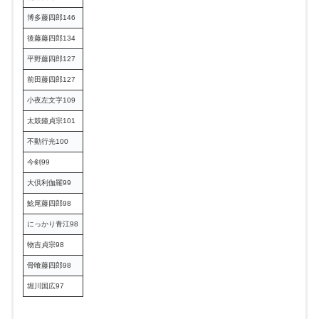
博多藤四郎146
後藤藤四郎134
平野藤四郎127
前田藤四郎127
小夜左文字109
太鼓鐘貞宗101
不動行光100
今剣99
大倶利伽羅99
鯰尾藤四郎98
にっかり青江98
物吉貞宗98
骨喰藤四郎98
堀川国広97