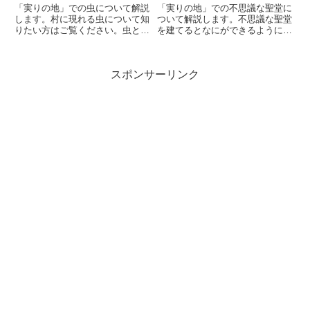
「実りの地」での虫について解説
「実りの地」での不思議な聖堂に
します。村に現れる虫について知
ついて解説します。不思議な聖堂
りたい方はご覧ください。虫と
を建てるとなにができるようにな
は？虫は村に突如として現れるモ
るのか、具体的に知りたい方はご
ンスターです。虫は畑に入り込ん
覧ください。
だり、家畜を襲ったりしてきま
スポンサーリンク
す。虫がこのように村を荒らして
いる間は、生産物の回収ができな
くな...