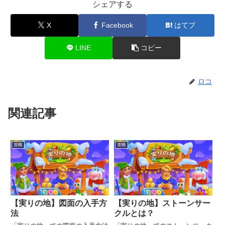
シェアする
X
Facebook
はてブ
LINE
コピー
ロコ
関連記事
攻略
攻略
【実りの地】図面の入手方
【実りの地】ストーンサー
法
クルとは？