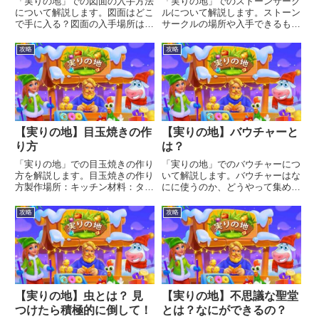
「実りの地」での図面の入手方法
「実りの地」でのストーンサーク
について解説します。図面はどこ
ルについて解説します。ストーン
で手に入る？図面の入手場所は次
サークルの場所や入手できるもの
の2つです。ドラゴンレース宝箱
などについて知りたい方はご覧く
ドラゴンレースドラゴンレースは
ださい。ストーンサークルの場所
攻略
攻略
クランに加入すると参加できるよ
ストーンサークルはクジラを右に
うになるイベントです。毎週開催
進んだあたりのところにありま
され、報酬として図面を獲得す
す。カジノから右に真っすぐ移動
る...
す...
【実りの地】目玉焼きの作
【実りの地】バウチャーと
り方
は？
「実りの地」での目玉焼きの作り
「実りの地」でのバウチャーにつ
方を解説します。目玉焼きの作り
いて解説します。バウチャーはな
方製作場所：キッチン材料：タマ
にに使うのか、どうやって集める
ゴ2個所要時間：10分キッチンの
のかを知りたい方はご覧くださ
作り方はこちら↓目玉焼きはキッ
い。バウチャーはなにに使うの？
攻略
攻略
チンさえ建てれば簡単に作ること
バウチャーは作業員や戦士が不足
ができます。
しているとき、その代わりに使う
ことができます。例えば、アイテ
ム...
【実りの地】虫とは？ 見
【実りの地】不思議な聖堂
つけたら積極的に倒して！
とは？なにができるの？