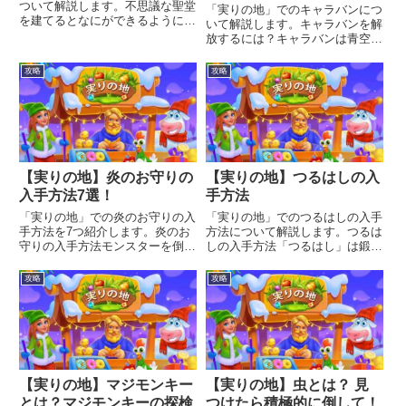
ついて解説します。不思議な聖堂
「実りの地」でのキャラバンにつ
を建てるとなにができるようにな
いて解説します。キャラバンを解
るのか、具体的に知りたい方はご
放するには？キャラバンは青空市
覧ください。
場に到達すると利用できるように
なります。青空市場青空市場はど
攻略
攻略
こにある？青空市場は上の方に移
動するとあります。到達するに
は、途中にいるモンスターを倒さ
な...
【実りの地】炎のお守りの
【実りの地】つるはしの入
入手方法7選！
手方法
「実りの地」での炎のお守りの入
「実りの地」でのつるはしの入手
手方法を7つ紹介します。炎のお
方法について解説します。つるは
守りの入手方法モンスターを倒す
しの入手方法「つるはし」は鍛冶
動物にエサをあげるカジノクリス
場で生産することができます。つ
タルで購入ログインボーナス気球
るはし生産に必要なもの木材×1
攻略
攻略
のシーズンキャラバンモンスター
製材所で生産可能村に生えている
を倒すモンスターを倒すとまれに
「小さな木」を除去することでも
炎のお守りを入手できます。動
獲得できる銅塊×1溶鉱炉で生
物...
産...
【実りの地】マジモンキー
【実りの地】虫とは？ 見
とは？マジモンキーの探検
つけたら積極的に倒して！