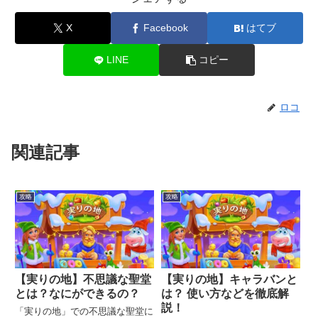
X
Facebook
はてブ
LINE
コピー
ロコ
関連記事
攻略
攻略
【実りの地】不思議な聖堂
【実りの地】キャラバンと
とは？なにができるの？
は？ 使い方などを徹底解
説！
「実りの地」での不思議な聖堂に