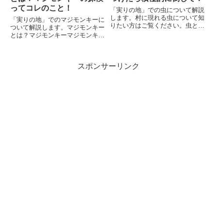
ってコレのこと！
「実りの地」での虫について解説
します。村に現れる虫について知
「実りの地」でのマジモンキーに
りたい方はご覧ください。虫と
ついて解説します。マジモンキー
は？虫は村に突如として現れるモ
とは？マジモンキーマジモンキー
ンスターです。虫は畑に入り込ん
とは、保護区にいるペットのこと
だり、家畜を襲ったりしてきま
です。保護区は、画面を下にスク
す。虫がこのように村を荒らして
ロールして紫色のゲートっぽいと
いる間は、生産物の回収ができな
スポンサーリンク
ころをタップした先にあります。
くな...
気球の左にある、岩に囲まれた
う...