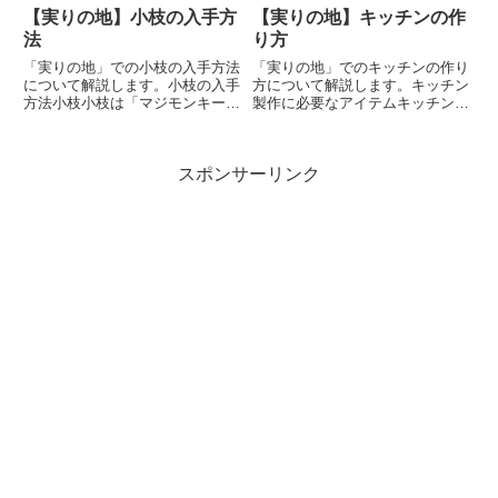
【実りの地】小枝の入手方
【実りの地】キッチンの作
法
り方
「実りの地」での小枝の入手方法
「実りの地」でのキッチンの作り
について解説します。小枝の入手
方について解説します。キッチン
方法小枝小枝は「マジモンキーの
製作に必要なアイテムキッチンを
探検」で入手することができま
作るのに必要なもの金貨…500木
す。小枝の入手方法画面を下にス
材×3石×3ハンマー×4ハンマーの
クロールして気球の左隣にあるゲ
入手方法商人カジノフローティン
スポンサーリンク
ートをタップ。石で囲まれた紫色
グショップ以下の記事で詳しく解
のうずがゲート。飛行船の右にあ
説しています↓石の入手方...
る...