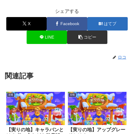
シェアする
X
Facebook
はてブ
LINE
コピー
ロコ
関連記事
攻略
攻略
【実りの地】キャラバンと
【実りの地】アップグレー