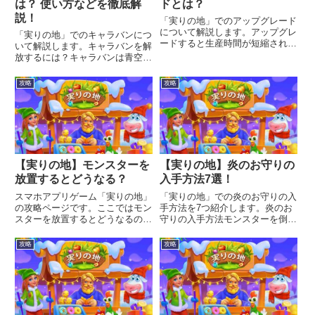
は？ 使い方などを徹底解
ドとは？
説！
「実りの地」でのアップグレード
について解説します。アップグレ
「実りの地」でのキャラバンにつ
ードすると生産時間が短縮された
いて解説します。キャラバンを解
り、新しいアイテムが作れるよう
放するには？キャラバンは青空市
になります。アップグレードと
場に到達すると利用できるように
は？畑や養鶏場、その他あらゆる
なります。青空市場青空市場はど
攻略
攻略
施設は「アップグレード」するこ
こにある？青空市場は上の方に移
とができます。「アップグレー
動するとあります。到達するに
ド」...
は、途中にいるモンスターを倒さ
な...
【実りの地】モンスターを
【実りの地】炎のお守りの
放置するとどうなる？
入手方法7選！
スマホアプリゲーム「実りの地」
「実りの地」での炎のお守りの入
の攻略ページです。ここではモン
手方法を7つ紹介します。炎のお
スターを放置するとどうなるのか
守りの入手方法モンスターを倒す
について解説します。
動物にエサをあげるカジノクリス
タルで購入ログインボーナス気球
攻略
攻略
のシーズンキャラバンモンスター
を倒すモンスターを倒すとまれに
炎のお守りを入手できます。動
物...